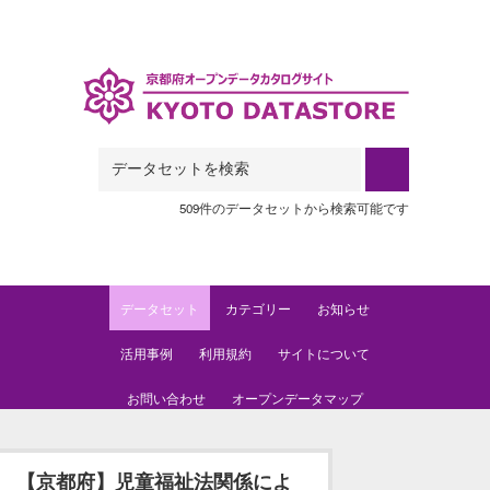
Skip to main content
509件のデータセットから検索可能です
データセット
カテゴリー
お知らせ
活用事例
利用規約
サイトについて
お問い合わせ
オープンデータマップ
【京都府】児童福祉法関係によ