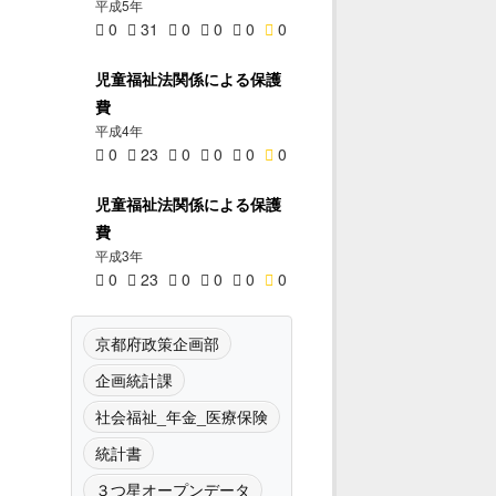
平成5年
0
31
0
0
0
0
児童福祉法関係による保護
費
平成4年
0
23
0
0
0
0
児童福祉法関係による保護
費
平成3年
0
23
0
0
0
0
京都府政策企画部
企画統計課
社会福祉_年金_医療保険
統計書
３つ星オープンデータ