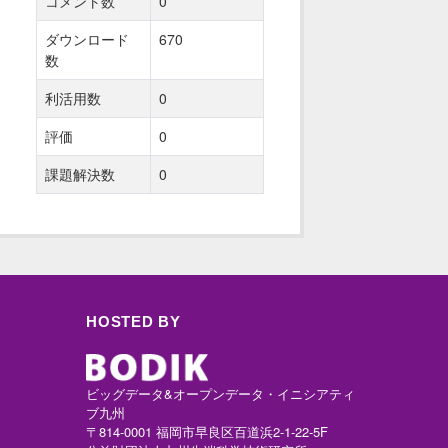
コメント数
0
ダウンロード
670
数
利活用数
0
評価
0
課題解決数
0
HOSTED BY
ビッグデータ&オープンデータ・イニシアティ
ブ九州
〒814-0001 福岡市早良区百道浜2-1-22-5F