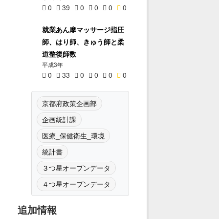
0
39
0
0
0
0
就業あん摩マッサージ指圧
師、はり師、きゅう師と柔
道整復師数
平成3年
0
33
0
0
0
0
京都府政策企画部
企画統計課
医療_保健衛生_環境
統計書
３つ星オープンデータ
４つ星オープンデータ
追加情報