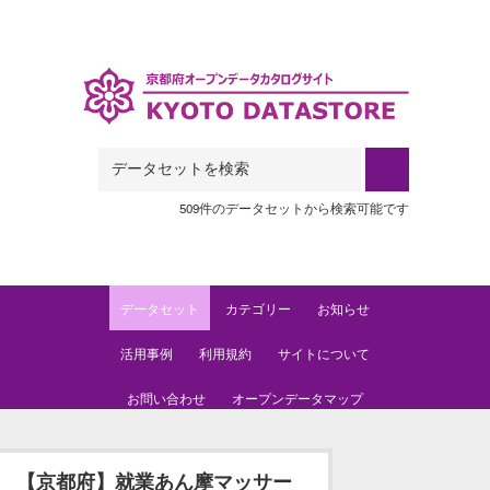
Skip to main content
509件のデータセットから検索可能です
データセット
カテゴリー
お知らせ
活用事例
利用規約
サイトについて
お問い合わせ
オープンデータマップ
【京都府】就業あん摩マッサー