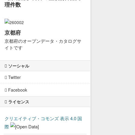
理件数
京都府
京都府のオープンデータ・カタログサ
イトです
ソーシャル
Twitter
Facebook
ライセンス
クリエイティブ・コモンズ 表示 4.0 国
際