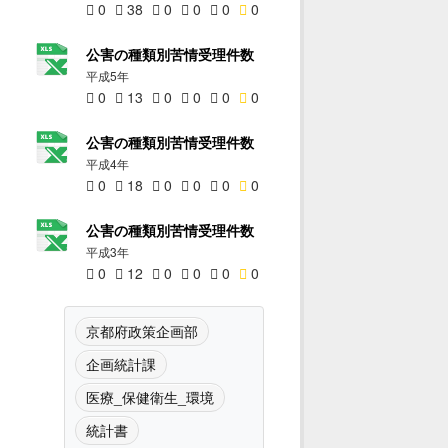
0
38
0
0
0
0
公害の種類別苦情受理件数
平成5年
0
13
0
0
0
0
公害の種類別苦情受理件数
平成4年
0
18
0
0
0
0
公害の種類別苦情受理件数
平成3年
0
12
0
0
0
0
京都府政策企画部
企画統計課
医療_保健衛生_環境
統計書