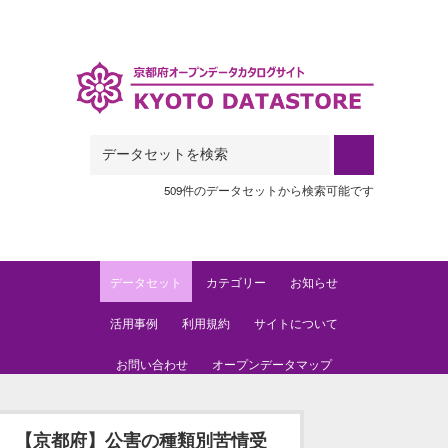
Skip to main content
509件のデータセットから検索可能です
データセット
カテゴリー
お知らせ
活用事例
利用規約
サイトについて
お問い合わせ
オープンデータマップ
【京都府】公害の種類別苦情受