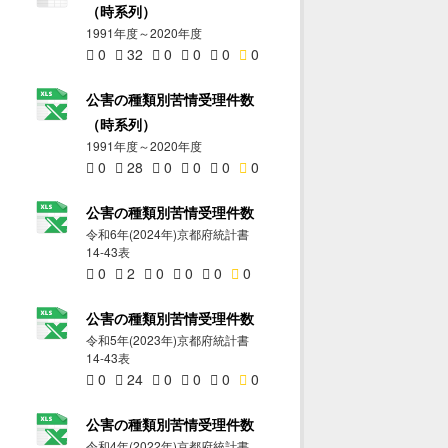
（時系列）
1991年度～2020年度
0
32
0
0
0
0
公害の種類別苦情受理件数
（時系列）
1991年度～2020年度
0
28
0
0
0
0
公害の種類別苦情受理件数
令和6年(2024年)京都府統計書
14-43表
0
2
0
0
0
0
公害の種類別苦情受理件数
令和5年(2023年)京都府統計書
14-43表
0
24
0
0
0
0
公害の種類別苦情受理件数
令和4年(2022年)京都府統計書