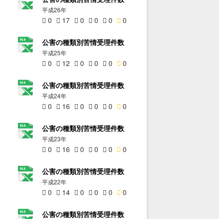
平成26年
0
17
0
0
0
0
公害の種類別苦情受理件数
平成25年
0
12
0
0
0
0
公害の種類別苦情受理件数
平成24年
0
16
0
0
0
0
公害の種類別苦情受理件数
平成23年
0
16
0
0
0
0
公害の種類別苦情受理件数
平成22年
0
14
0
0
0
0
公害の種類別苦情受理件数