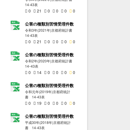
14-43表
0
21
0
0
0
0
公害の種類別苦情受理件数
令和3年(2021年)京都府統計書
14-43表
0
21
0
0
0
0
公害の種類別苦情受理件数
令和2年(2020年)京都府統計書
14ｰ43表
0
14
0
0
0
0
公害の種類別苦情受理件数
令和元年(2019年)京都府統計
書 14-43表
0
19
0
0
0
0
公害の種類別苦情受理件数
平成30年(2018年)京都府統計
書 14-43表