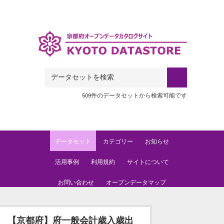
Skip to main content
509件のデータセットから検索可能です
データセット
カテゴリー
お知らせ
活用事例
利用規約
サイトについて
お問い合わせ
オープンデータマップ
【京都府】府一般会計歳入歳出