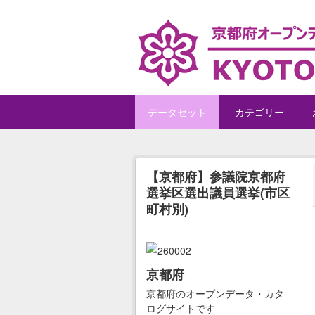
Skip to main content
データセット
カテゴリー
【京都府】参議院京都府
選挙区選出議員選挙(市区
町村別)
京都府
京都府のオープンデータ・カタ
ログサイトです