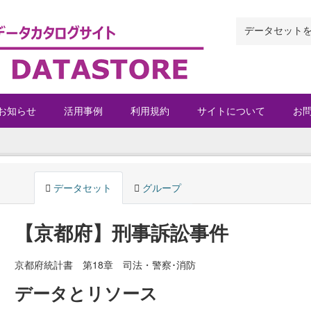
お知らせ
活用事例
利用規約
サイトについて
お
データセット
グループ
【京都府】刑事訴訟事件
京都府統計書 第18章 司法・警察･消防
データとリソース