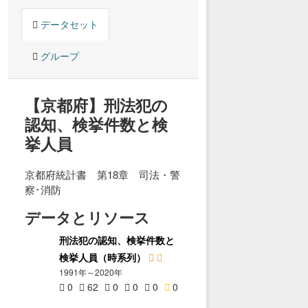
データセット
グループ
【京都府】刑法犯の
認知、検挙件数と検
挙人員
京都府統計書 第18章 司法・警
察･消防
データとリソース
刑法犯の認知、検挙件数と
検挙人員（時系列）
1991年～2020年
0
62
0
0
0
0