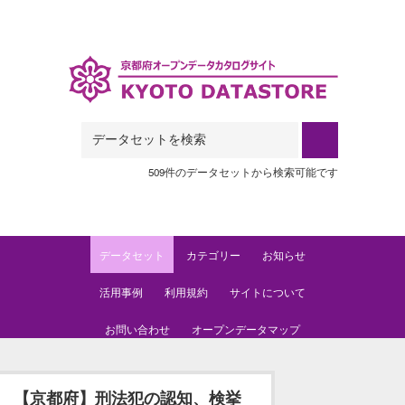
Skip to main content
509件のデータセットから検索可能です
データセット
カテゴリー
お知らせ
活用事例
利用規約
サイトについて
お問い合わせ
オープンデータマップ
【京都府】刑法犯の認知、検挙