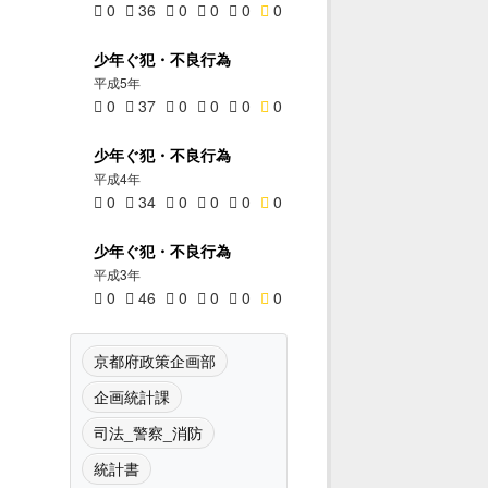
0
36
0
0
0
0
少年ぐ犯・不良行為
平成5年
0
37
0
0
0
0
少年ぐ犯・不良行為
平成4年
0
34
0
0
0
0
少年ぐ犯・不良行為
平成3年
0
46
0
0
0
0
京都府政策企画部
企画統計課
司法_警察_消防
統計書