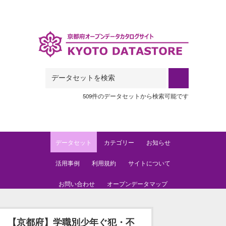
Skip to main content
509件のデータセットから検索可能です
データセット
カテゴリー
お知らせ
活用事例
利用規約
サイトについて
お問い合わせ
オープンデータマップ
【京都府】学職別少年ぐ犯・不