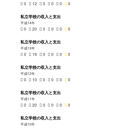
0
12
0
0
0
0
私立学校の収入と支出
平成14年
0
20
0
0
0
0
私立学校の収入と支出
平成13年
0
19
0
0
0
0
私立学校の収入と支出
平成12年
0
10
0
0
0
0
私立学校の収入と支出
平成11年
0
20
0
0
0
0
私立学校の収入と支出
平成10年