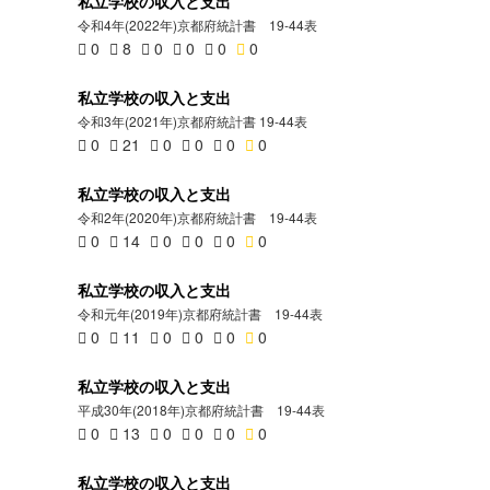
私立学校の収入と支出
令和4年(2022年)京都府統計書 19-44表
0
8
0
0
0
0
私立学校の収入と支出
令和3年(2021年)京都府統計書 19-44表
0
21
0
0
0
0
私立学校の収入と支出
令和2年(2020年)京都府統計書 19-44表
0
14
0
0
0
0
私立学校の収入と支出
令和元年(2019年)京都府統計書 19-44表
0
11
0
0
0
0
私立学校の収入と支出
平成30年(2018年)京都府統計書 19-44表
0
13
0
0
0
0
私立学校の収入と支出