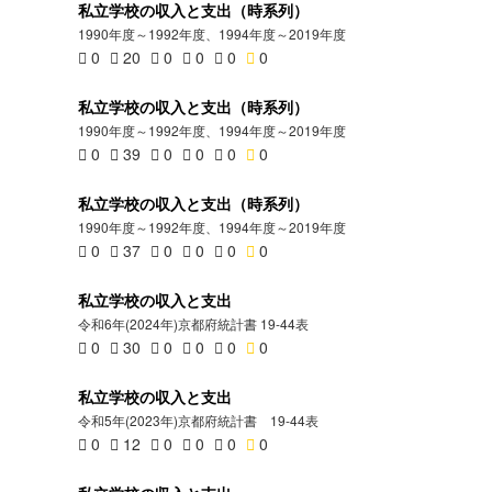
私立学校の収入と支出（時系列）
1990年度～1992年度、1994年度～2019年度
0
20
0
0
0
0
私立学校の収入と支出（時系列）
1990年度～1992年度、1994年度～2019年度
0
39
0
0
0
0
私立学校の収入と支出（時系列）
1990年度～1992年度、1994年度～2019年度
0
37
0
0
0
0
私立学校の収入と支出
令和6年(2024年)京都府統計書 19-44表
0
30
0
0
0
0
私立学校の収入と支出
令和5年(2023年)京都府統計書 19-44表
0
12
0
0
0
0