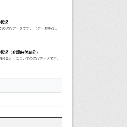
収状況
のCSVデータです。 （データ時点日
収状況（介護納付金分）
付金分）についてのCSVデータです。