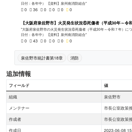
日付：各年中） 【資料】泉州南消防組合"
0
36
0
0
0
0
【大阪府泉佐野市】火災発生状況⑥死傷者（平成30年～令
"大阪府泉佐野市の火災発生状況⑥死傷者（平成30年～令和７年）につ
日付：各年中） 【資料】泉州南消防組合"
0
43
0
0
0
0
泉佐野市統計書第18章
消防
追加情報
フィールド
値
組織
泉佐野市
メンテナー
市長公室政策
作成者
市長公室政策
作成日
2023-06-08 15