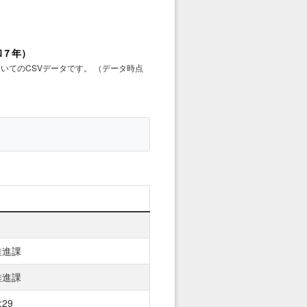
和７年）
いてのCSVデータです。 （データ時点
推進課
推進課
:29