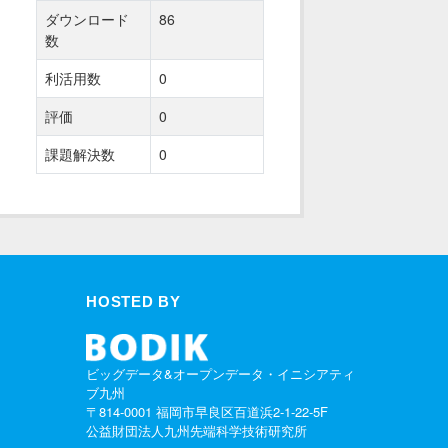
ダウンロード
86
数
利活用数
0
評価
0
課題解決数
0
HOSTED BY
ビッグデータ&オープンデータ・イニシアティ
ブ九州
〒814-0001 福岡市早良区百道浜2-1-22-5F
公益財団法人九州先端科学技術研究所