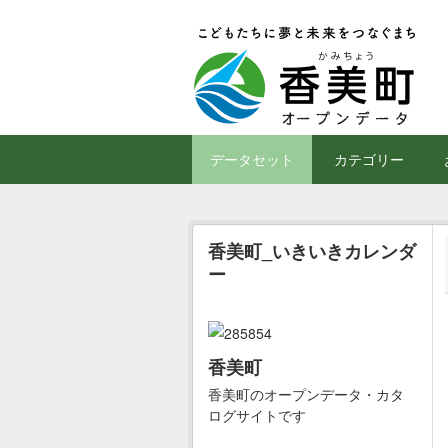
Skip to main content
データセット
カテゴリー
香美町_いきいきカレンダ
ー
香美町
香美町のオープンデータ・カタ
ログサイトです