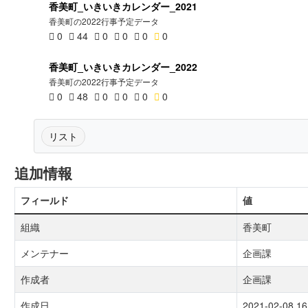
香美町_いきいきカレンダー_2021
香美町の2022行事予定データ
0
44
0
0
0
0
香美町_いきいきカレンダー_2022
香美町の2022行事予定データ
0
48
0
0
0
0
リスト
追加情報
フィールド
値
組織
香美町
メンテナー
企画課
作成者
企画課
作成日
2021-02-08 16