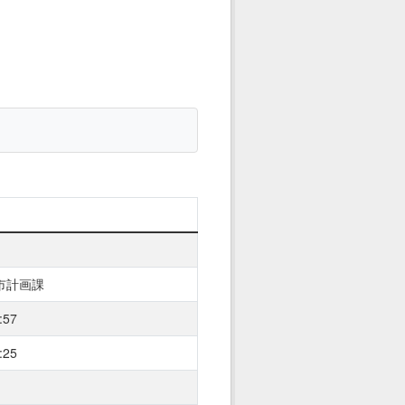
市計画課
:57
:25