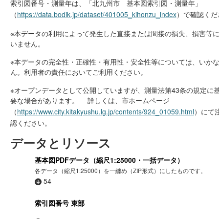
索引図番号・測量年は、「北九州市 基本図索引図・測量年」
（
https://data.bodik.jp/dataset/401005_kihonzu_index
）で確認くだ
※本データの利用によって発生した直接または間接の損失、損害等
いません。
※本データの完全性・正確性・有用性・安全性等については、いか
ん。利用者の責任においてご利用ください。
※オープンデータとして公開していますが、測量法第43条の規定に
要な場合があります。 詳しくは、市ホームページ
（
https://www.city.kitakyushu.lg.jp/contents/924_01059.html
）にて
認ください。
データとリソース
基本図PDFデータ（縮尺1:25000・一括データ）
各データ（縮尺1:25000）を一纏め（ZIP形式）にしたものです。
54
索引図番号 東部