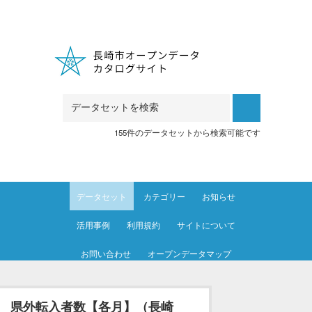
Skip to main content
155件のデータセットから検索可能です
データセット
カテゴリー
お知らせ
活用事例
利用規約
サイトについて
お問い合わせ
オープンデータマップ
県外転入者数【各月】（長崎