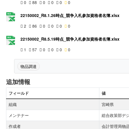
0
88
0
0
0
0
22150002_R8.1.26時点_競争入札参加資格者名簿.xlsx
2
86
0
0
0
0
22150002_R8.5.19時点_競争入札参加資格者名簿.xlsx
1
57
0
0
0
0
物品調達
追加情報
フィールド
値
組織
宮崎県
メンテナー
総合政策部デ
作成者
会計管理局物