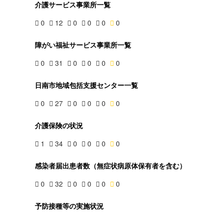
介護サービス事業所一覧
0
12
0
0
0
0
障がい福祉サービス事業所一覧
0
31
0
0
0
0
日南市地域包括支援センター一覧
0
27
0
0
0
0
介護保険の状況
1
34
0
0
0
0
感染者届出患者数（無症状病原体保有者を含む）
0
32
0
0
0
0
予防接種等の実施状況