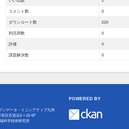
いいね数
2
コメント数
0
ダウンロード数
220
利活用数
0
評価
0
課題解決数
0
POWERED BY
プンデータ・イニシアティブ九州
早良区百道浜2-1-22-5F
端科学技術研究所