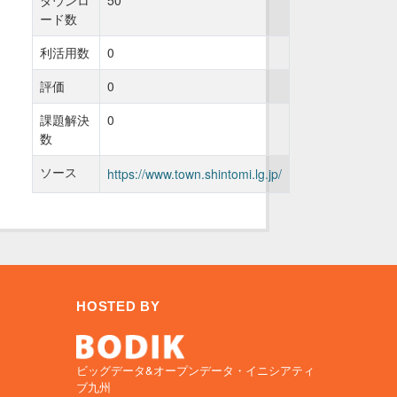
ダウンロ
50
ード数
利活用数
0
評価
0
課題解決
0
数
ソース
https://www.town.shintomi.lg.jp/
HOSTED BY
ビッグデータ&オープンデータ・イニシアティ
ブ九州