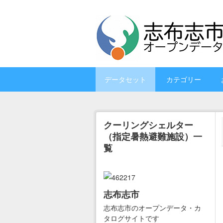
Skip to main content
データセット
カテゴリー
クーリングシェルター
（指定暑熱避難施設）一
覧
志布志市
志布志市のオープンデータ・カ
タログサイトです