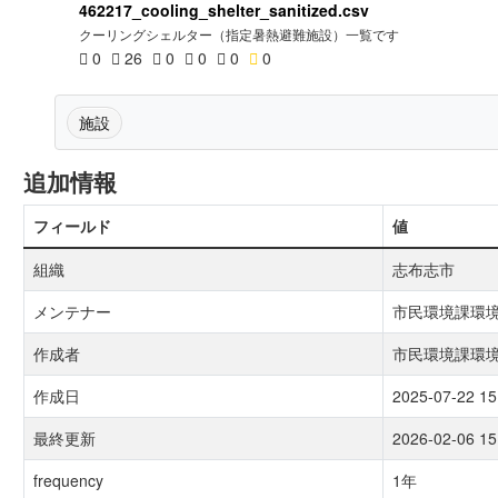
462217_cooling_shelter_sanitized.csv
クーリングシェルター（指定暑熱避難施設）一覧です
0
26
0
0
0
0
施設
追加情報
フィールド
値
組織
志布志市
メンテナー
市民環境課環
作成者
市民環境課環
作成日
2025-07-22 15
最終更新
2026-02-06 15
frequency
1年