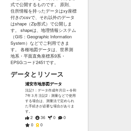
式で公開するものです。 原則、
住所情報を持ったデータはxy座標
付きのcsvで、それ以外のデータ
はshape（Zip形式）で公開しま
す。 shapeは、地理情報システム
（GIS：Geographic Information
System）などでご利用できま
す。 各種地図データは、世界測
地系・平面直角座標系9系・
EPSGコード2451です。
データとリソース
浦安市地形図データ
注記1：データ作成年月日＝令和
7年３月 注記2：測量などで使用
する場合は、測量法で定められ
た手続きが必要な場合がありま
す。
2
36
0
0
0
0