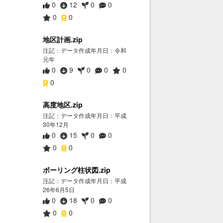
0
12
0
0
0
0
地区計画.zip
注記：データ作成年月日：令和
元年
0
9
0
0
0
0
高度地区.zip
注記：データ作成年月日：平成
30年12月
0
15
0
0
0
0
ボーリング柱状図.zip
注記：データ作成年月日：平成
26年6月5日
0
18
0
0
0
0