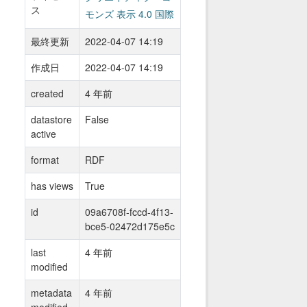
ス
モンズ 表示 4.0 国際
最終更新
2022-04-07 14:19
作成日
2022-04-07 14:19
created
4 年前
datastore
False
active
format
RDF
has views
True
id
09a6708f-fccd-4f13-
bce5-02472d175e5c
last
4 年前
modified
metadata
4 年前
modified