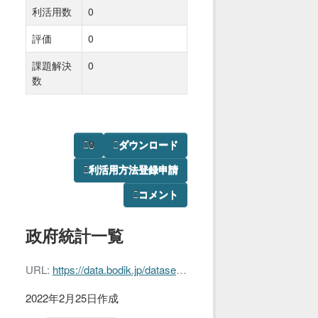
利活用数
0
評価
0
課題解決
0
数
0
ダウンロード
利活用方法登録申請
コメント
政府統計一覧
URL:
https://data.bodik.jp/dataset/e351b2a2-02fa-4154-b904-8d2994e32f32/resource/09a6708f-fccd-4f13-bce5-02472d175e5c/download/260002officialstatisticslist_ttl.rdf
2022年2月25日作成