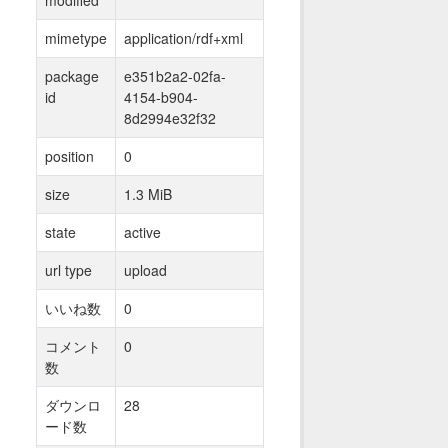
mimetype
application/rdf+xml
package
e351b2a2-02fa-
id
4154-b904-
8d2994e32f32
position
0
size
1.3 MiB
state
active
url type
upload
いいね数
0
コメント
0
数
ダウンロ
28
ード数