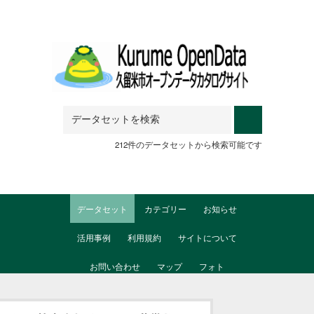
Skip to main content
212件のデータセットから検索可能です
データセット
カテゴリー
お知らせ
活用事例
利用規約
サイトについて
お問い合わせ
マップ
フォト