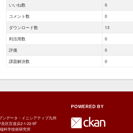
いいね数
0
コメント数
0
ダウンロード数
13
利活用数
0
評価
0
課題解決数
0
POWERED BY
プンデータ・イニシアティブ九州
早良区百道浜2-1-22-5F
端科学技術研究所