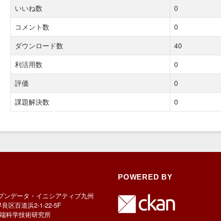
いいね数
0
コメント数
0
ダウンロード数
40
利活用数
0
評価
0
課題解決数
0
POWERED BY
プンデータ・イニシアティブ九州
早良区百道浜2-1-22-5F
端科学技術研究所