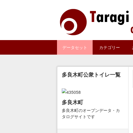
Skip to main content
データセット
カテゴリー
多良木町公衆トイレ一覧
多良木町
多良木町のオープンデータ・カ
タログサイトです