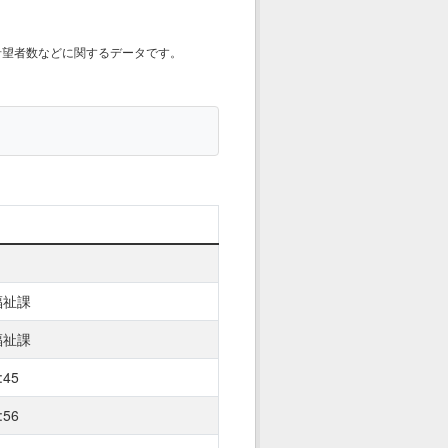
希望者数などに関するデータです。
福祉課
福祉課
:45
:56