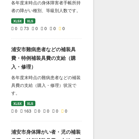
各年度末時点の身体障害者手帳所持
者の障がい種別、等級別人数です。
XLSX
XLS
0
73
0
0
0
0
浦安市難病患者などの補装具
費・特例補装具費の支給（購
入・修理）
各年度末時点の難病患者などの補装
具費の支給（購入・修理）状況で
す。
XLSX
XLS
0
163
0
0
0
0
浦安市身体障がい者・児の補装