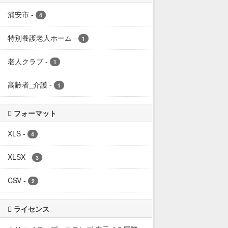
浦安市
-
4
特別養護老人ホーム
-
1
老人クラブ
-
1
高齢者_介護
-
1
フォーマット
XLS
-
4
XLSX
-
3
CSV
-
2
ライセンス