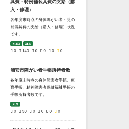
具費・特例補装具費の支給（購
入・修理）
各年度末時点の身体障がい者・児の
補装具費の支給（購入・修理）状況
です。
XLSX
XLS
0
143
0
0
0
0
浦安市障がい者手帳所持者数
各年度末時点の身体障害者手帳、療
育手帳、精神障害者保健福祉手帳の
手帳所持者数です。
XLS
0
30
0
0
0
0