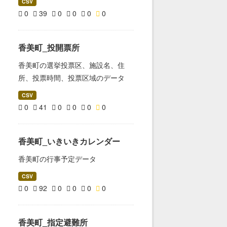
CSV
0
39
0
0
0
0
香美町_投開票所
香美町の選挙投票区、施設名、住
所、投票時間、投票区域のデータ
CSV
0
41
0
0
0
0
香美町_いきいきカレンダー
香美町の行事予定データ
CSV
0
92
0
0
0
0
香美町_指定避難所