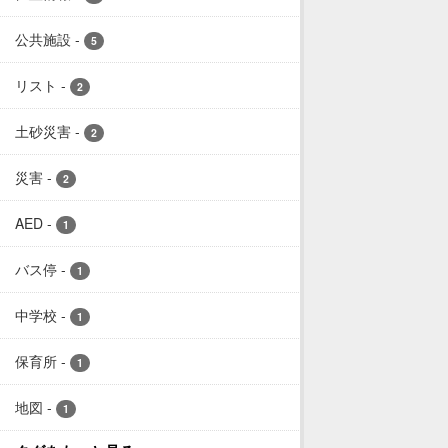
公共施設
-
5
リスト
-
2
土砂災害
-
2
災害
-
2
AED
-
1
バス停
-
1
中学校
-
1
保育所
-
1
地図
-
1