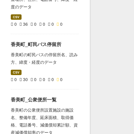
度のデータ
CSV
0
36
0
0
0
0
香美町_町民バス停留所
香美町の町民バスの停留所名、読み
方、緯度・経度のデータ
CSV
0
30
0
0
0
0
香美町_公衆便所一覧
香美町の公衆便所設置施設の施設
名、整備年度、延床面積、取得価
格、電話番号、減価償却累計額、資
産減価償却率のデータ