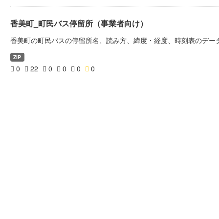
香美町_町民バス停留所（事業者向け）
香美町の町民バスの停留所名、読み方、緯度・経度、時刻表のデー
ZIP
0
22
0
0
0
0