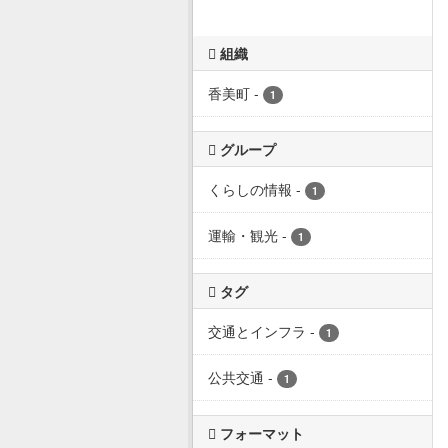
組織
香美町
-
1
グループ
くらしの情報
-
1
運輸・観光
-
1
タグ
交通とインフラ
-
1
公共交通
-
1
フォーマット