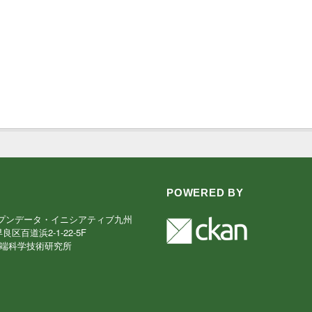
POWERED BY
プンデータ・イニシアティブ九州
早良区百道浜2-1-22-5F
端科学技術研究所