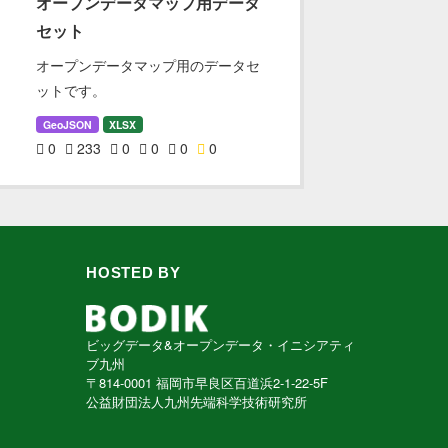
オープンデータマップ用データ
セット
オープンデータマップ用のデータセ
ットです。
GeoJSON
XLSX
0
233
0
0
0
0
HOSTED BY
ビッグデータ&オープンデータ・イニシアティ
ブ九州
〒814-0001 福岡市早良区百道浜2-1-22-5F
公益財団法人九州先端科学技術研究所