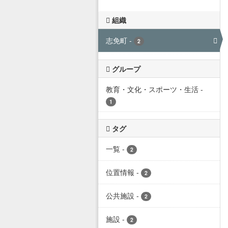
組織
志免町
-
2
グループ
教育・文化・スポーツ・生活
-
1
タグ
一覧
-
2
位置情報
-
2
公共施設
-
2
施設
-
2