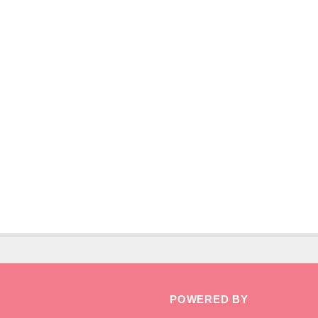
国際
POWERED BY