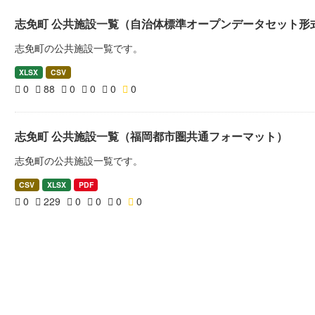
志免町 公共施設一覧（自治体標準オープンデータセット形
志免町の公共施設一覧です。
XLSX
CSV
0
88
0
0
0
0
志免町 公共施設一覧（福岡都市圏共通フォーマット）
志免町の公共施設一覧です。
CSV
XLSX
PDF
0
229
0
0
0
0