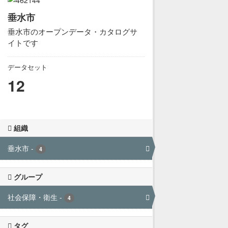
垂水市
垂水市のオープンデータ・カタログサ
イトです
データセット
12
組織
垂水市
-
4
グループ
社会保障・衛生
-
4
タグ