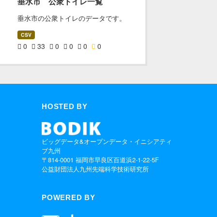
垂水市 公衆トイレ一覧
垂水市の公衆トイレのデータです。
CSV
0
33
0
0
0
0
HOSTED BY
ビッグデータ&オープンデータ・イニシアティ
ブ九州
〒814-0001 福岡市早良区百道浜2-1-22-5F
公益財団法人九州先端科学技術研究所
POWERED BY