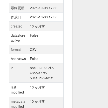
最終更新
2025-10-08 17:36
作成日
2025-10-08 17:36
created
10 か月前
datastore
False
active
format
CSV
has views
False
id
bba06267-9cf7-
46cc-a772-
59418b224d12
last
10 か月前
modified
metadata
10 か月前
modified