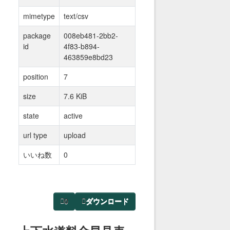
mimetype
text/csv
package
008eb481-2bb2-
id
4f83-b894-
463859e8bd23
position
7
size
7.6 KiB
state
active
url type
upload
いいね数
0
0
ダウンロード