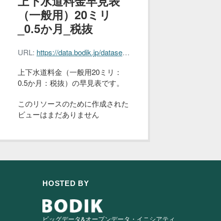
上下水道料金早見表
（一般用）20ミリ
_0.5か月_税抜
URL:
https://data.bodik.jp/dataset/008eb481-2bb2-4f83-b894-463859e8bd23/resource/bba06267-9cf7-46cc-a772-59418b224d12/download/nagoya_water_fee_20_0.5.csv
上下水道料金（一般用20ミリ：
0.5か月：税抜）の早見表です。
このリソースのために作成された
ビューはまだありません
HOSTED BY
ビッグデータ&オープンデータ・イニシアティ