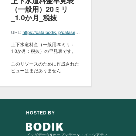
上下水道料金早見表
（一般用）20ミリ
_1.0か月_税抜
URL:
https://data.bodik.jp/dataset/008eb481-2bb2-4f83-b894-463859e8bd23/resource/c73608a2-9491-4d96-b840-72b664866f73/download/nagoya_water_fee_20_1.0.csv
上下水道料金（一般用20ミリ：
1.0か月：税抜）の早見表です。
このリソースのために作成された
ビューはまだありません
HOSTED BY
ビッグデータ&オープンデータ・イニシアティ