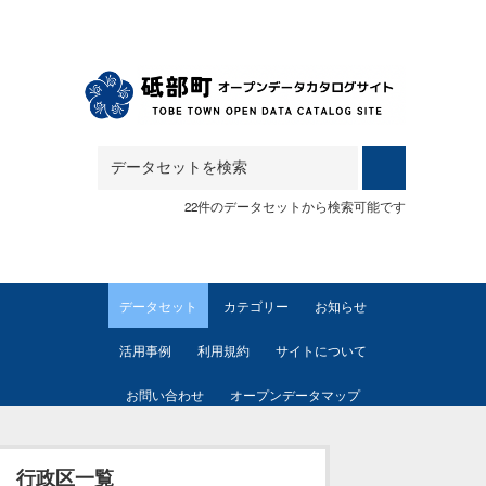
Skip to main content
22件のデータセットから検索可能です
データセット
カテゴリー
お知らせ
活用事例
利用規約
サイトについて
お問い合わせ
オープンデータマップ
行政区一覧