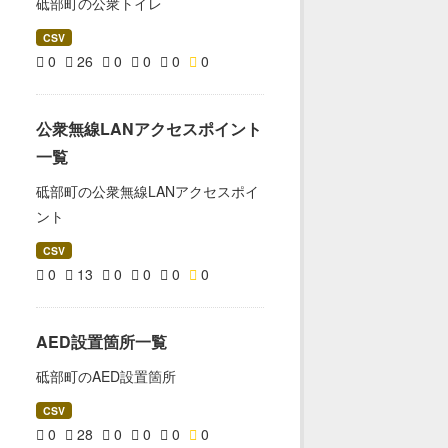
砥部町の公衆トイレ
CSV
0
26
0
0
0
0
公衆無線LANアクセスポイント
一覧
砥部町の公衆無線LANアクセスポイ
ント
CSV
0
13
0
0
0
0
AED設置箇所一覧
砥部町のAED設置箇所
CSV
0
28
0
0
0
0