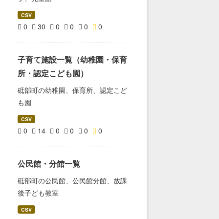
CSV
0
30
0
0
0
0
子育て施設一覧（幼稚園・保育
所・認定こども園）
砥部町の幼稚園、保育所、認定こど
も園
CSV
0
14
0
0
0
0
公民館・分館一覧
砥部町の公民館、公民館分館、放課
後子ども教室
CSV