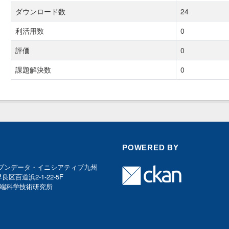
ダウンロード数
24
利活用数
0
評価
0
課題解決数
0
POWERED BY
プンデータ・イニシアティブ九州
早良区百道浜2-1-22-5F
端科学技術研究所