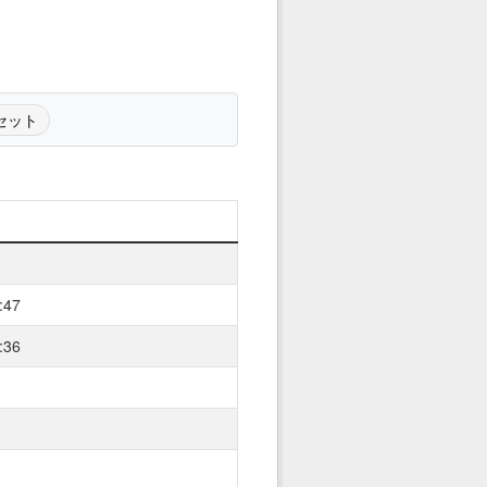
セット
:47
:36