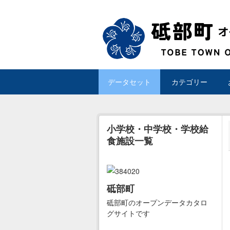
Skip to main content
データセット
カテゴリー
小学校・中学校・学校給
食施設一覧
砥部町
砥部町のオープンデータカタロ
グサイトです